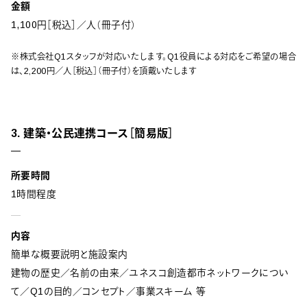
金額
1,100円［税込］／人（冊子付）
※株式会社Q1スタッフが対応いたします。Q1役員による対応をご希望の場合
は、2,200円／人［税込］（冊子付）を頂戴いたします
3. 建築・公民連携コース［簡易版］
所要時間
1時間程度
内容
簡単な概要説明と施設案内
建物の歴史／名前の由来／ユネスコ創造都市ネットワークについ
て／Q1の目的／コンセプト／事業スキーム 等