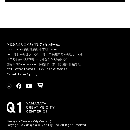
やまがたクリエイティブシティセンターQ1
〒990-0043 山形県山形市本町1-5-19
JR山形駅から徒歩15分、山形市中央駐車場から徒歩10分、
ベニちゃんバス「本町・Q1」停留所から徒歩3分
開館時間：9:00-22:00 休館日：年末年始（臨時休館あり）
TEL： 023-615-8099 FAX： 023-615-8098
E-mail: hello@qichi.jp
Yamagata Creative City Center Q1
Copyright © Yamagata City and Q1 inc. All Right Reserved.