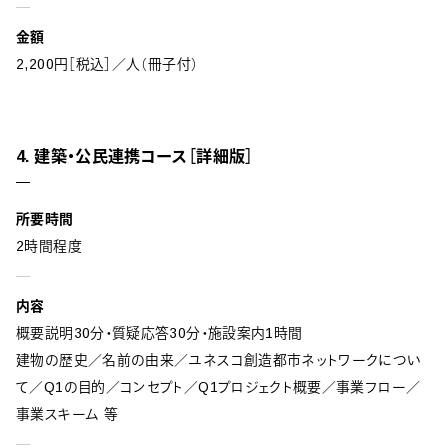
金額
2,200円［税込］／人（冊子付）
4. 建築・公民連携コース［詳細版］
所要時間
2時間程度
内容
概要説明30分・質疑応答30分・施設案内1時間
建物の歴史／名前の由来／ユネスコ創造都市ネットワークについ
て／Q1の目的／コンセプト／Q1プロジェクト概要／事業フロー／
事業スキーム 等