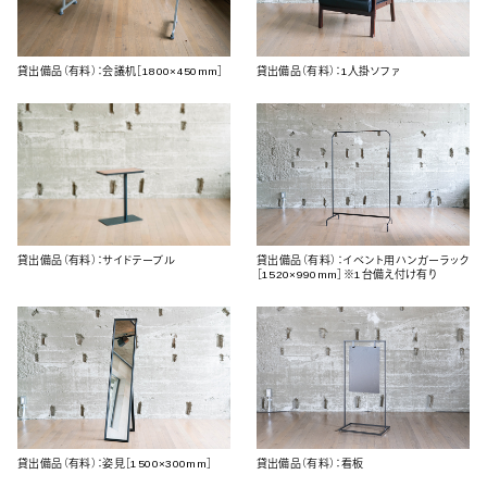
貸出備品（有料）：会議机［1800×450mm］
貸出備品（有料）：1人掛ソファ
貸出備品（有料）：サイドテーブル
貸出備品（有料）：イベント用ハンガーラック
［1520×990mm］※1台備え付け有り
貸出備品（有料）：姿見［1500×300mm］
貸出備品（有料）：看板