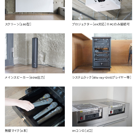
スクリーン［180型］
プロジェクター［4K対応］※PCのみ接続可
メインスピーカー［60W出力］
システムラック［Blu-ray・DVDプレイヤー等］
無線マイク［4本］
IHコンロ［2口］