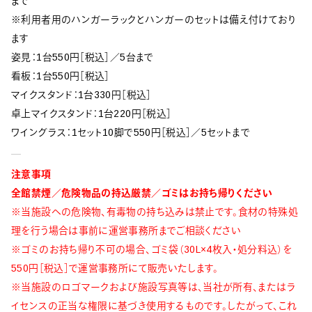
まで
※利用者用のハンガーラックとハンガーのセットは備え付けており
ます
姿見：1台550円［税込］／5台まで
看板：1台550円［税込］
マイクスタンド：1台330円［税込］
卓上マイクスタンド：1台220円［税込］
ワイングラス：1セット10脚で550円［税込］／5セットまで
注意事項
全館禁煙／危険物品の持込厳禁／ゴミはお持ち帰りください
※当施設への危険物、有毒物の持ち込みは禁止です。食材の特殊処
理を行う場合は事前に運営事務所までご相談ください
※ゴミのお持ち帰り不可の場合、ゴミ袋（30L×4枚入・処分料込）を
550円［税込］で運営事務所にて販売いたします。
※当施設のロゴマークおよび施設写真等は、当社が所有、またはラ
イセンスの正当な権限に基づき使用するものです。したがって、これ