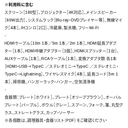
※利用料に含む
スクリーン［180型］、プロジェクター［4K対応］、メインスピーカー
［60W出力］、システムラック［Blu-ray・DVDプレイヤー等］、無線マイ
ク［4本］、IHコンロ［2口］、冷蔵庫、製氷機、フリーWi-Fi
-
HDMIケーブル［10m 1本／5m 1本／2m 1本］、HDMI延長アダブ
ター［1本］、HDMI中継アダプター［1個］、HDMIスプリッター［1台］、
AUXケーブル［1本］、RCAケーブル［1本］、変換アダプタ類 各1本
［HDMI・USB→TypeC ／ステレオミニ→TypeC ／ステレオミニ・
TypeC→Lighatning］、ワイヤレスマイク［4本］、延長コード［5m 1
本］、掃除機、ハンガーラック・ハンガー、空気清浄機
-
食器類：プレート［ホワイト］、プレート［オリーブブラウン］、オーバル
プレート［パープル］、ボウル［グレー］、スプーン、フォーク、箸、丸型グ
ラス、ストレートグラス、カップ・ソーサー
※各個数は、調理器具・食器リスト（PDF）をご確認ください