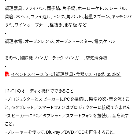
-
調理器具：フライパン、両手鍋、片手鍋、ホーローケトル、レードル、
菜箸、木ヘラ、フライ返し、トング、角バット、軽量スプーン、キッチンバ
サミ、ワインオープナー、栓抜き、まな板 など
-
調理家電：オーブンレンジ、オーブントースター、電気ケトル
-
その他、掃除機、ハンガーラック・ハンガー、空気清浄機
-
イベントスペース［2-C］調理器具・食器リスト（pdf, 352kb）
-
［2-C］のオーディオ機材でできること
・プロジェクターとスピーカーにPCを接続し、映像投影・音を流すこ
と。※タブレット／スマートフォンはプロジェクターに接続できません
・スピーカーにPC／タブレット／スマートフォンを接続し、音を流す
こと。
・プレーヤーを使って、Blu-ray／DVD／CDを再生すること。