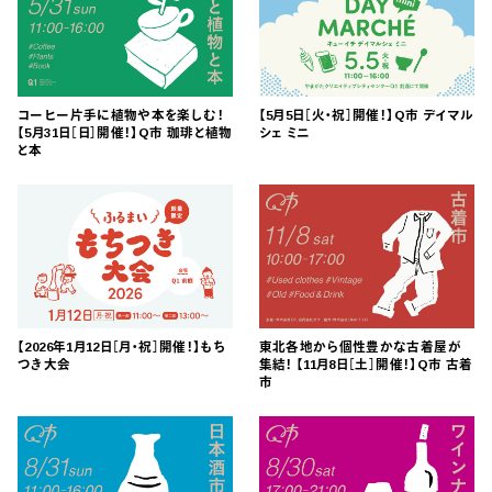
コーヒー片手に植物や本を楽しむ！
【5月5日［火・祝］開催！】Q市 デイマル
【5月31日［日］開催！】Q市 珈琲と植物
シェ ミニ
と本
【2026年1月12日［月・祝］開催！】もち
東北各地から個性豊かな古着屋が
つき大会
集結！ 【11月8日［土］開催！】Q市 古着
市