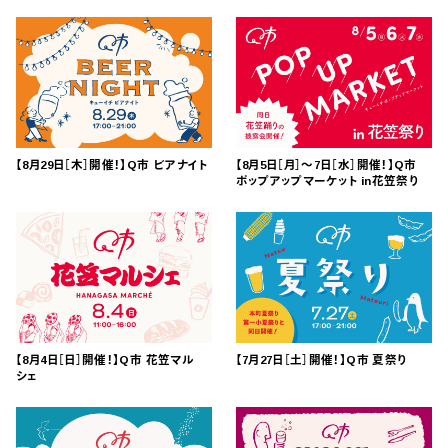
【8月29日［木］開催！】Q市 ビアナイト
【8月5日［月］〜7日［水］開催！】Q市
ポップアップマーケット in花笠祭り
【8月4日［日］開催！】Q市 花笠マル
【7月27日［土］開催！】Q市 夏祭り
シェ