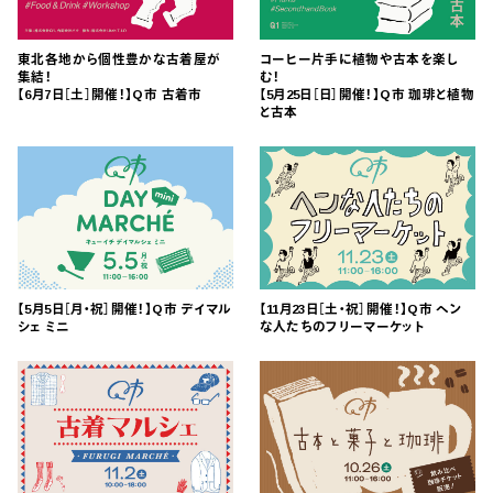
東北各地から個性豊かな古着屋が
コーヒー片手に植物や古本を楽し
集結！
む！
【6月7日［土］開催！】Q市 古着市
【5月25日［日］開催！】Q市 珈琲と植物
と古本
【5月5日［月・祝］開催！】Q市 デイマル
【11月23日［土・祝］開催！】Q市 ヘン
シェ ミニ
な人たちのフリーマーケット