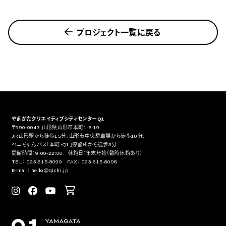
プロジェクト一覧に戻る
やまがたクリエイティブシティセンターQ1
〒990-0043 山形県山形市本町1-5-19
JR山形駅から徒歩15分、山形市中央駐車場から徒歩10分、
ベニちゃんバス「本町・Q1」停留所から徒歩3分
開館時間：9:00-22:00 休館日：年末年始（臨時休館あり）
TEL： 023-615-8099 FAX： 023-615-8098
E-mail: hello@qichi.jp