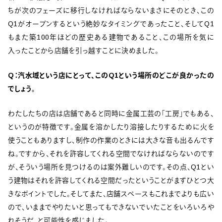
ちが次のフェーズに移行しなければならないまさにそのとき、この
Q1がオープンするという絶妙なタイミングであったこと、そしてQ1
もまた築100年ほどの歴史ある建物であること、この場所を気に
入ったことから店舗を引っ越すことに決めました。
Q：汽水域という店にとって、このQ1という場所のどこが良かったの
でしょう。
わたしたちの店は店舗であると同時に金属工芸の「工房」でもある、
というのが特徴です。金属を溶かしたり溶接したりするために火を
使うこともありますし、制作の作業のときには大きな音も出るんです
ね。ですから、それを許容してくれる空間でなければならないのです
が、そういう場所を見つけるのは案外難しいのです。その点、Q1とい
う建物はそれを許容してくれる空間だったということがまずひとつ大
きなポイントでした。そしてまた、店舗スペースもこれまでよりも広い
ので、いままでやりたいと思ってもできないでいたことをいろいろや
れそうだ、と可能性を感じました。