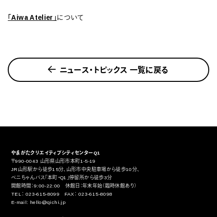
「Aiwa Atelier」
について
ニュース・トピックス 一覧に戻る
やまがたクリエイティブシティセンターQ1
〒990-0043 山形県山形市本町1-5-19
JR山形駅から徒歩15分、山形市中央駐車場から徒歩10分、
ベニちゃんバス「本町・Q1」停留所から徒歩3分
開館時間：9:00-22:00 休館日：年末年始（臨時休館あり）
TEL： 023-615-8099 FAX： 023-615-8098
E-mail: hello@qichi.jp