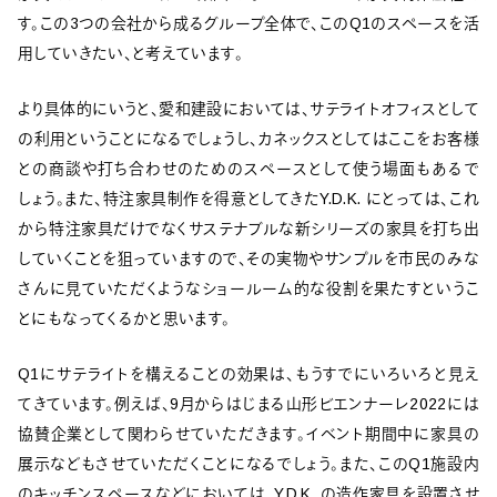
す。この3つの会社から成るグループ全体で、このQ1のスペースを活
用していきたい、と考えています。
より具体的にいうと、愛和建設においては、サテライトオフィスとして
の利用ということになるでしょうし、カネックスとしてはここをお客様
との商談や打ち合わせのためのスペースとして使う場面もあるで
しょう。また、特注家具制作を得意としてきたY.D.K. にとっては、これ
から特注家具だけでなくサステナブルな新シリーズの家具を打ち出
していくことを狙っていますので、その実物やサンプルを市民のみな
さんに見ていただくようなショールーム的な役割を果たすというこ
とにもなってくるかと思います。
Q1にサテライトを構えることの効果は、もうすでにいろいろと見え
てきています。例えば、9月からはじまる山形ビエンナーレ2022には
協賛企業として関わらせていただきます。イベント期間中に家具の
展示などもさせていただくことになるでしょう。また、このQ1施設内
のキッチンスペースなどにおいては、Y.D.K. の造作家具を設置させ