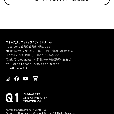
やまがたクリエイティブシティセンターQ1
〒990-0043 山形県山形市本町1-5-19
JR山形駅から徒歩15分、山形市中央駐車場から徒歩10分、
ベニちゃんバス「本町・Q1」停留所から徒歩3分
開館時間：9:00-22:00 休館日：年末年始（臨時休館あり）
TEL： 023-615-8099 FAX： 023-615-8098
E-mail: hello@qichi.jp
Yamagata Creative City Center Q1
Copyright © Yamagata City and Q1 inc. All Right Reserved.