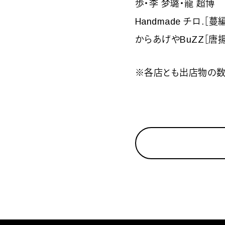
歩・李 梦璐・龍 超博
Handmade チロ.
からあげやBuZZ［唐
※各店とも出店物の数