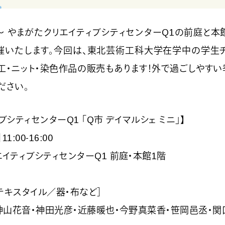
:00〜 やまがたクリエイティブシティセンターQ1の前庭と本
催いたします。今回は、東北芸術工科大学在学中の学生チーム
木工・ニット・染色作品の販売もあります！外で過ごしやすい
ださい。
シティセンターQ1 「Q市 デイマルシェ ミニ」】
:00-16:00
イティブシティセンターQ1 前庭・本館1階
芸・テキスタイル／器・布など］
神山花音・神田光彦・近藤暖也・今野真菜香・笹岡邑丞・関