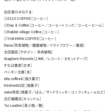
出店者のみなさま：
◎0123 COFFEE［コーヒー］
◎Day & Coffee［コーヒー／コーヒートニック／コーヒービール］
◎Rabbit village Coffee.［コーヒー］
◎YUKIHIRA COFFEE［コーヒー］
Rana［珍奇植物／観葉植物／ドライフラワー／雑貨］
太田園芸［サボテン／多肉植物］
Staghorn Records［ZINE／レコード／カセットテープ］
すなば書房［古本］
ペンギン文庫［本］
ella coffee&［焼き菓子］
Kōshindō2区［焼菓子］
salut茶琉［焼菓子／ぱん／サンドウィッチ／コンフィチュールなど］
古灯蝋燭店［キャンドル］
Tui Leather［革小物／鞄］