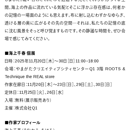
間。海上の作品に流れている気配とそこに浮かぶ存在感は、何者か
の記憶の一場面のようにも思えます。布に射し込むわずかなゆらぎ、
透ける層の奥に広がるその先の空間―それは、私たちの記憶の底
に沈む風景をそっと呼び覚ますものです。その静謐な時間を、ぜひ会
場で感じてみてください。
■海上千春 個展
日時：2025年11月20日［木］〜30日［日］11:00−18:00
会場：やまがたクリエイティブシティセンターQ1 3階 ROOTS &
Technique the REAL store
作家在廊日：11月20日［木］〜23日［日］、29日［土］、30日［日］
定休日：11月25日［火］、26日［水］
入場：無料（展示販売あり）
主催：株式会社Q1
■作家プロフィール