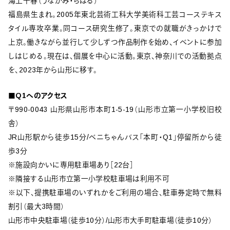
海上千春（うなかみ・ちはる）
福島県生まれ。2005年東北芸術工科大学美術科工芸コーステキス
タイル専攻卒業。同コース研究生修了。東京での就職がきっかけで
上京。働きながら並行して少しずつ作品制作を始め、イベントに参加
しはじめる。現在は、個展を中心に活動。東京、神奈川での活動拠点
を、2023年から山形に移す。
■Q1へのアクセス
〒990-0043 山形県山形市本町1-5-19（山形市立第一小学校旧校
舎）
JR山形駅から徒歩15分/ベニちゃんバス「本町・Q1」停留所から徒
歩3分
※施設向かいに専用駐車場あり［22台］
※隣接する山形市立第一小学校駐車場は利用不可
※以下、提携駐車場のいずれかをご利用の場合、駐車券定時で無料
割引（最大3時間）
山形市中央駐車場（徒歩10分）/山形市大手町駐車場（徒歩10分）