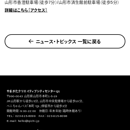
山形市香澄駐車場（徒歩7分）/山形市済生館前駐車場（徒歩5分）
詳細はこちら［アクセス］
ニュース・トピックス 一覧に戻る
やまがたクリエイティブシティセンターQ1
〒990-0043 山形県山形市本町1-5-19
JR山形駅から徒歩15分、山形市中央駐車場から徒歩10分、
ベニちゃんバス「本町・Q1」停留所から徒歩3分
開館時間：9:00-22:00 休館日：年末年始（臨時休館あり）
TEL： 023-615-8099 FAX： 023-615-8098
E-mail: hello@qichi.jp