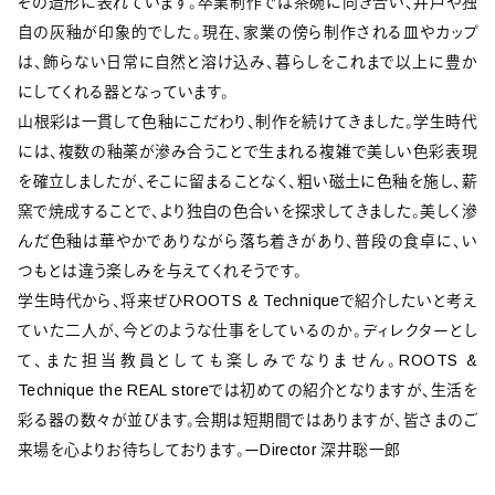
その造形に表れています。卒業制作では茶碗に向き合い、井戸や独
自の灰釉が印象的でした。現在、家業の傍ら制作される皿やカップ
は、飾らない日常に自然と溶け込み、暮らしをこれまで以上に豊か
にしてくれる器となっています。
山根彩は一貫して色釉にこだわり、制作を続けてきました。学生時代
には、複数の釉薬が滲み合うことで生まれる複雑で美しい色彩表現
を確立しましたが、そこに留まることなく、粗い磁土に色釉を施し、薪
窯で焼成することで、より独自の色合いを探求してきました。美しく滲
んだ色釉は華やかでありながら落ち着きがあり、普段の食卓に、い
つもとは違う楽しみを与えてくれそうです。
学生時代から、将来ぜひROOTS & Techniqueで紹介したいと考え
ていた二人が、今どのような仕事をしているのか。ディレクターとし
て、また担当教員としても楽しみでなりません。ROOTS &
Technique the REAL storeでは初めての紹介となりますが、生活を
彩る器の数々が並びます。会期は短期間ではありますが、皆さまのご
来場を心よりお待ちしております。ーDirector 深井聡一郎