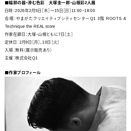
■輪郭の器・滲む色彩 大塚圭一郎・山根彩2人展
日時：2026年2月5日［木］〜15日［日］11:00−18:00
会場：やまがたクリエイティブシティセンターQ1 3階 ROOTS &
Technique the REAL store
作家在廊日：大塚・山根ともに7日［土］
定休日：2月9日［月］、10日［火］
入場：無料（展示販売あり）
主催：株式会社Q1
■作家プロフィール