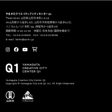
やまがたクリエイティブシティセンターQ1
〒990-0043 山形県山形市本町1-5-19
JR山形駅から徒歩15分、山形市中央駐車場から徒歩10分、
ベニちゃんバス「本町・Q1」停留所から徒歩3分
開館時間：9:00-22:00 休館日：年末年始（臨時休館あり）
TEL： 023-615-8099 FAX： 023-615-8098
E-mail: hello@qichi.jp
Yamagata Creative City Center Q1
Copyright © Yamagata City and Q1 inc. All Right Reserved.