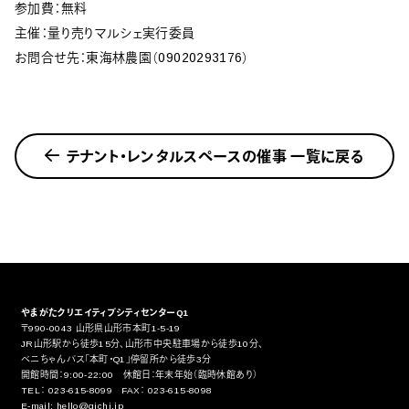
参加費：無料
主催：量り売りマルシェ実行委員
お問合せ先：東海林農園（09020293176）
テナント・レンタルスペースの催事 一覧に戻る
やまがたクリエイティブシティセンターQ1
〒990-0043 山形県山形市本町1-5-19
JR山形駅から徒歩15分、山形市中央駐車場から徒歩10分、
ベニちゃんバス「本町・Q1」停留所から徒歩3分
開館時間：9:00-22:00 休館日：年末年始（臨時休館あり）
TEL： 023-615-8099 FAX： 023-615-8098
E-mail: hello@qichi.jp