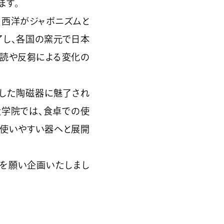
ます。
、西洋がジャポニズムと
了し、各国の窯元で日本
誤読や反芻による変化の
施した陶磁器に魅了され
大学院では、食卓での使
り使いやすい器へと展開
とを願い企画いたしまし