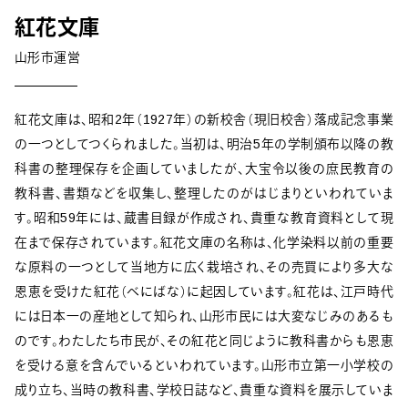
紅花文庫
山形市運営
紅花文庫は、昭和2年（1927年）の新校舎（現旧校舎）落成記念事業
の一つとしてつくられました。当初は、明治5年の学制頒布以降の教
科書の整理保存を企画していましたが、大宝令以後の庶民教育の
教科書、書類などを収集し、整理したのがはじまりといわれていま
す。昭和59年には、蔵書目録が作成され、貴重な教育資料として現
在まで保存されています。紅花文庫の名称は、化学染料以前の重要
な原料の一つとして当地方に広く栽培され、その売買により多大な
恩恵を受けた紅花（べにばな）に起因しています。紅花は、江戸時代
には日本一の産地として知られ、山形市民には大変なじみのあるも
のです。わたしたち市民が、その紅花と同じように教科書からも恩恵
を受ける意を含んでいるといわれています。山形市立第一小学校の
成り立ち、当時の教科書、学校日誌など、貴重な資料を展示していま