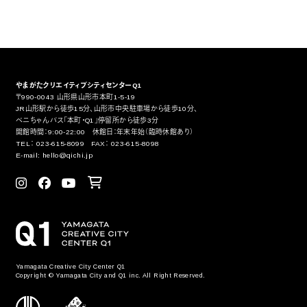
やまがたクリエイティブシティセンターQ1
〒990-0043 山形県山形市本町1-5-19
JR山形駅から徒歩15分、山形市中央駐車場から徒歩10分、
ベニちゃんバス「本町・Q1」停留所から徒歩3分
開館時間：9:00-22:00 休館日：年末年始（臨時休館あり）
TEL： 023-615-8099 FAX： 023-615-8098
E-mail: hello@qichi.jp
Yamagata Creative City Center Q1
Copyright © Yamagata City and Q1 inc. All Right Reserved.